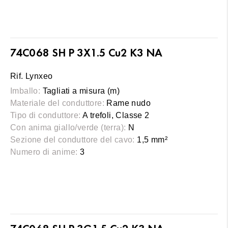
74C068 SH P 3X1.5 Cu2 K3 NA
Rif. Lynxeo
Imballo:
Tagliati a misura (m)
Materiale del conduttore:
Rame nudo
Tipo di conduttore:
A trefoli, Classe 2
Con anima giallo/verde (terra):
N
Sezione del conduttore del cavo:
1,5 mm²
Numero di anime:
3