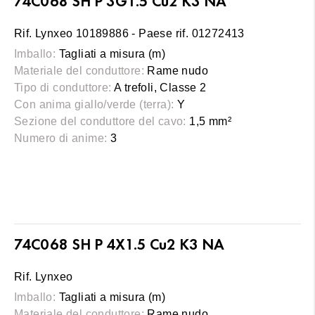
74C068 SH P 3G1.5 Cu2 K3 NA
Rif. Lynxeo 10189886 - Paese rif. 01272413
Imballo:
Tagliati a misura (m)
Materiale del conduttore:
Rame nudo
Tipo di conduttore:
A trefoli, Classe 2
Con anima giallo/verde (terra):
Y
Sezione del conduttore del cavo:
1,5 mm²
Numero di anime:
3
74C068 SH P 4X1.5 Cu2 K3 NA
Rif. Lynxeo
Imballo:
Tagliati a misura (m)
Materiale del conduttore:
Rame nudo