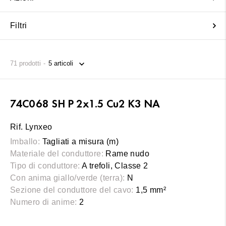
Filtri
71
prodotti
74C068 SH P 2x1.5 Cu2 K3 NA
Rif. Lynxeo
Imballo:
Tagliati a misura (m)
Materiale del conduttore:
Rame nudo
Tipo di conduttore:
A trefoli, Classe 2
Con anima giallo/verde (terra):
N
Sezione del conduttore del cavo:
1,5 mm²
Numero di anime:
2