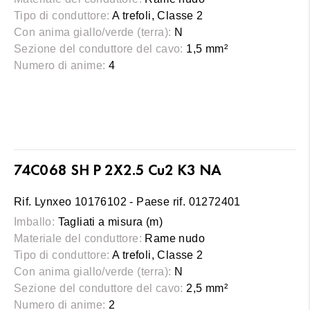
Tipo di conduttore:
A trefoli, Classe 2
Con anima giallo/verde (terra):
N
Sezione del conduttore del cavo:
1,5 mm²
Numero di anime:
4
74C068 SH P 2X2.5 Cu2 K3 NA
Rif. Lynxeo 10176102 - Paese rif. 01272401
Imballo:
Tagliati a misura (m)
Materiale del conduttore:
Rame nudo
Tipo di conduttore:
A trefoli, Classe 2
Con anima giallo/verde (terra):
N
Sezione del conduttore del cavo:
2,5 mm²
Numero di anime:
2