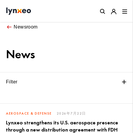
Close
Newsroom
News
Filter
AEROSPACE & DEFENSE
2026年7月22日
Lynxeo strengthens its U.S. aerospace presence
through a new distribution agreement with FDH