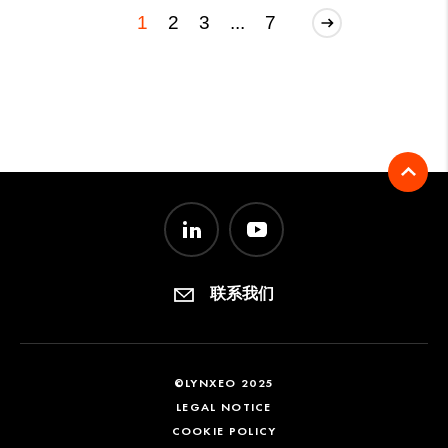
1
2
3
...
7
联系我们
©LYNXEO 2025
LEGAL NOTICE
COOKIE POLICY