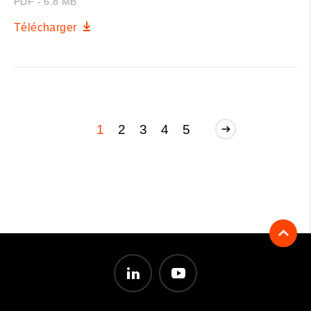
PDF - 6.8 MB
Télécharger
1
2
3
4
5