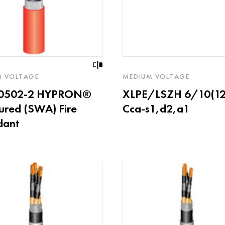
M VOLTAGE
MEDIUM VOLTAGE
60502-2 HYPRON®
XLPE/LSZH 6/10(12
red (SWA) Fire
Cca-s1,d2,a1
dant